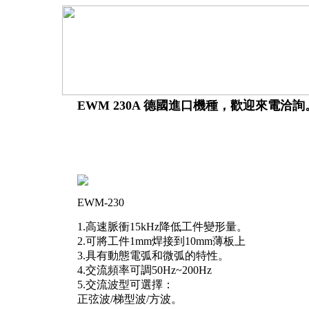
EWM 230A 德國進口機種，歡迎來電洽詢
EWM-230
1.高速脈衝15kHz降低工件變形量。
2.可將工件1mm焊接到10mm薄板上
3.具有動態電弧和微弧的特性。
4.交流頻率可調50Hz~200Hz
5.交流波型可選擇：
正弦波/梯型波/方波。