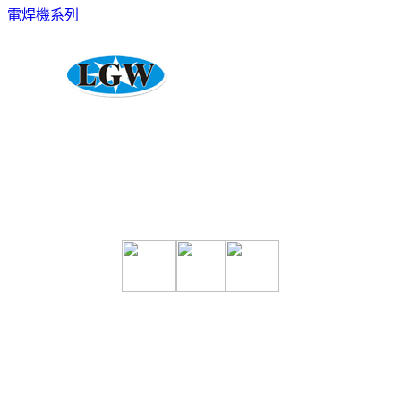
電焊機系列
專營CO2、電焊機、氬焊機、電離子切割機、自動化焊接設
備、各式焊切材料、五金零件買賣維修
力冠王有限公司 地址：台南市善化區胡厝里百二甲43-58號
電話：06-
5818860
傳真：06-5818867
信箱：
lihguan168@yahoo.com.tw
力冠王版權所有 © 翻拷必究 ｜
6000元網頁設計6000