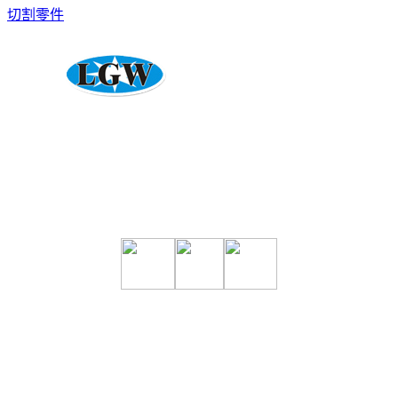
切割零件
專營CO2、電焊機、氬焊機、電離子切割機、自動化焊接設
備、各式焊切材料、五金零件買賣維修
力冠王有限公司 地址：台南市善化區胡厝里百二甲43-58號
電話：06-
5818860
傳真：06-5818867
信箱：
lihguan168@yahoo.com.tw
力冠王版權所有 © 翻拷必究 ｜
6000元網頁設計6000