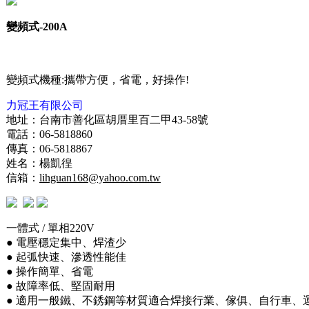
變頻式-200A
變頻式機種:攜帶方便，省電，好操作!
力冠王有限公司
地址：台南市善化區胡厝里百二甲43-58號
電話：06-5818860
傳真：06-5818867
姓名：楊凱徨
信箱：
lihguan168@yahoo.com.tw
一體式 / 單相220V
● 電壓穩定集中、焊渣少
● 起弧快速、滲透性能佳
● 操作簡單、省電
● 故障率低、堅固耐用
● 適用一般鐵、不銹鋼等材質適合焊接行業、傢俱、自行車、