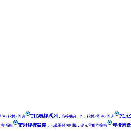
TIG氬焊系列
PL
零件/耗材/周邊
．熔接機台 全
．耗材/零件/周邊
雷射焊接設備
焊接周邊
切割系統
．光纖雷射切割機
．硬光雷射焊接機