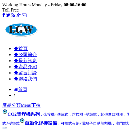
Working Hours Monday - Friday
08:00-16:00
Toll Free
◆首頁
◆公司簡介
◆最新訊息
◆產品介紹
◆留言討論
◆聯絡我們
首頁
產品分類Menu下拉
CO2電焊機系列
．熔接機-傳統式
．熔接機-變頻式
．其他進口機種
．
自動化焊接設備
式/變頻式
．可攜式火焰/電離子自動切割機
．龍門式