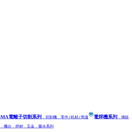
ASMA電離子切割系列
電焊機系列
．切割機
．零件/耗材/周邊
．傳統
．機台
．焊材
．五金
．藥水系列