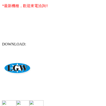
*最新機種，歡迎來電洽詢!!
DOWNLOAD:
專營CO2、電焊機、氬焊機、電離子切割機、自動化焊接設備
力冠王有限公司 地址：台南市善化區胡厝里百二甲43-58號
電話：06-5
力冠王版權所有 © 翻拷必究 ｜
6000元網頁設計6000