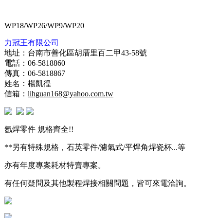
WP18/WP26/WP9/WP20
力冠王有限公司
地址：台南市善化區胡厝里百二甲43-58號
電話：06-5818860
傳真：06-5818867
姓名：楊凱徨
信箱：
lihguan168@yahoo.com.tw
氬焊零件 規格齊全!!
**另有特殊規格，石英零件/濾氣式/平焊角焊瓷杯...等
亦有年度專案耗材特賣專案。
有任何疑問及其他製程焊接相關問題，皆可來電洽詢。