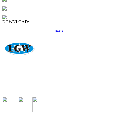
DOWNLOAD:
BACK
專營CO2、電焊機、氬焊機、電離子切割機、自動化焊接設
備、各式焊切材料、五金零件買賣維修
力冠王有限公司 地址：台南市善化區胡厝里百二甲43-58號
電話：06-
5818860
傳真：06-5818867
信箱：
lihguan168@yahoo.com.tw
力冠王版權所有 © 翻拷必究 ｜
6000元網頁設計6000